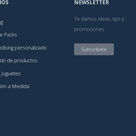
IOS
NEWSLETTER
Te damos ideas, tips y
ng
promociones.
e Packs
dising personalizado
Subscríbete
ado de productos
 Juguetes
ción a Medida