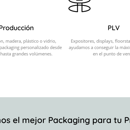
Producción
PLV
n, madera, plástico o vidrio,
Expositores, displays, floorsta
 packaging personalizado desde
ayudamos a conseguir la máx
 hasta grandes volúmenes.
en el punto de ven
s el mejor Packaging para tu 