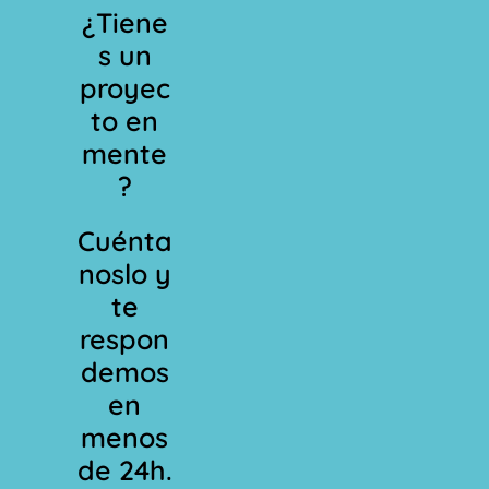
¿Tiene
s un
proyec
to en
mente
?
Cuénta
noslo y
te
respon
demos
en
menos
de 24h.